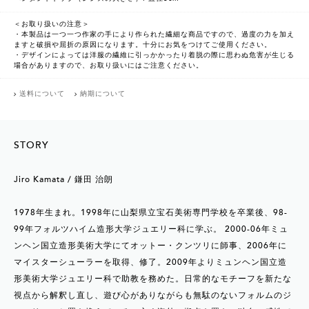
＜お取り扱いの注意＞
・本製品は一つ一つ作家の手により作られた繊細な商品ですので、過度の力を加え
ますと破損や屈折の原因になります。十分にお気をつけてご使用ください。
・デザインによっては洋服の繊維に引っかかったり着脱の際に思わぬ危害が生じる
場合がありますので、お取り扱いにはご注意ください。
送料について
納期について
STORY
Jiro Kamata / 鎌田 治朗
1978年生まれ。1998年に山梨県立宝石美術専門学校を卒業後、98-
99年フォルツハイム造形大学ジュエリー科に学ぶ。 2000-06年ミュ
ンヘン国立造形美術大学にてオットー・クンツリに師事、2006年に
マイスターシューラーを取得、修了。2009年よりミュンヘン国立造
形美術大学ジュエリー科で助教を務めた。日常的なモチーフを新たな
視点から解釈し直し、遊び心がありながらも無駄のないフォルムのジ