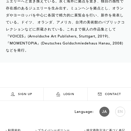
ュエリーへと置き換えている。永く海外に拠点を置き、独自の感性で
存在感のあるジュエリーを生み出す。ミュンヘンを拠点とし、オラン
ダやヨーロッパを中心に各国で精力的に展覧会を行い、新作を発表し
ている。ドイツ、 オランダ、アメリカ、台湾の美術館のパブリックコ
レクションなどに所蔵されている。これまで個人の作品集として
『VOICES』(Arnoldsche Art Publishers, Stuttgart, 2019)、
『MOMENTOPIA』(Deutsches Goldschmiedehaus Hanau, 2008)
などを発行。
SIGN UP
LOGIN
CONTACT
Language:
JA
EN
利用規約
プライバシーポリシー
特定商取引法に基づく表記