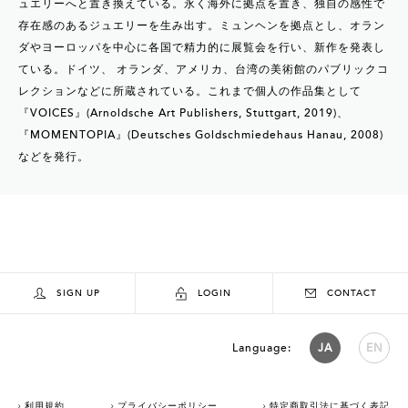
ュエリーへと置き換えている。永く海外に拠点を置き、独自の感性で
存在感のあるジュエリーを生み出す。ミュンヘンを拠点とし、オラン
ダやヨーロッパを中心に各国で精力的に展覧会を行い、新作を発表し
ている。ドイツ、 オランダ、アメリカ、台湾の美術館のパブリックコ
レクションなどに所蔵されている。これまで個人の作品集として
『VOICES』(Arnoldsche Art Publishers, Stuttgart, 2019)、
『MOMENTOPIA』(Deutsches Goldschmiedehaus Hanau, 2008)
などを発行。
SIGN UP
LOGIN
CONTACT
Language:
JA
EN
利用規約
プライバシーポリシー
特定商取引法に基づく表記