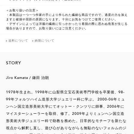
＜お取り扱いの注意＞
・本製品は一つ一つ作家の手により作られた繊細な商品ですので、過度の力を加え
ますと破損や屈折の原因になります。十分にお気をつけてご使用ください。
・デザインによっては洋服の繊維に引っかかったり着脱の際に思わぬ危害が生じる
場合がありますので、お取り扱いにはご注意ください。
送料について
納期について
STORY
Jiro Kamata / 鎌田 治朗
1978年生まれ。1998年に山梨県立宝石美術専門学校を卒業後、98-
99年フォルツハイム造形大学ジュエリー科に学ぶ。 2000-06年ミュ
ンヘン国立造形美術大学にてオットー・クンツリに師事、2006年に
マイスターシューラーを取得、修了。2009年よりミュンヘン国立造
形美術大学ジュエリー科で助教を務めた。日常的なモチーフを新たな
視点から解釈し直し、遊び心がありながらも無駄のないフォルムのジ