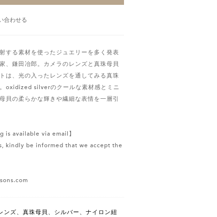
い合わせる
射する素材を使ったジュエリーを多く発表
家、鎌田冶郎。カメラのレンズと真珠母貝
トは、光の入ったレンズを通してみる真珠
xidized silverのクールな素材感とミニ
母貝の柔らかな輝きや繊細な表情を一層引
g is available via email】
, kindly be informed that we accept the
ssons.com
レンズ、真珠母貝、シルバー、ナイロン紐