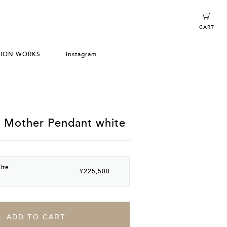
CART
TION WORKS
instagram
/ Mother Pendant white
ite
¥225,500
ADD TO CART