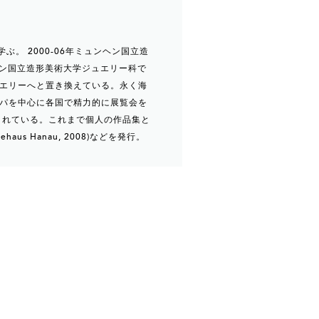
ぶ。 2000-06年ミュンヘン国立造
ヘン国立造形美術大学ジュエリー科で
エリーへと置き換えている。永く海
パを中心に各国で精力的に展覧会を
されている。これまで個人の作品集と
iedehaus Hanau, 2008)などを発行。