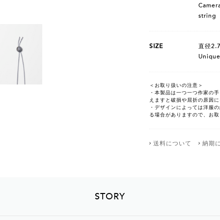
Camera 
string
SIZE
直径2.7
Unique
＜お取り扱いの注意＞
・本製品は一つ一つ作家の手
えますと破損や屈折の原因に
・デザインによっては洋服の
る場合がありますので、お取
送料について
納期
STORY