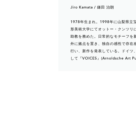
Jiro Kamata / 鎌田 治朗
1978年生まれ。1998年に山梨県
形美術大学にてオットー・クンツリに
助教を務めた。日常的なモチーフを
外に拠点を置き、独自の感性で存在
行い、新作を発表している。ドイツ
して『VOICES』(Arnoldsche Art Pu