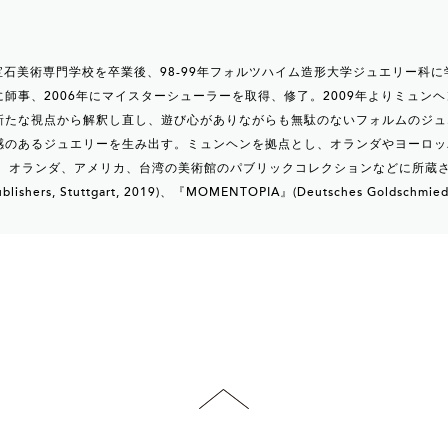
立宝石美術専門学校を卒業後、98-99年フォルツハイム造形大学ジュエリー科に学
師事、2006年にマイスターシューラーを取得、修了。2009年よりミュン
新たな視点から解釈し直し、遊び心がありながらも無駄のないフォルムのジュ
感のあるジュエリーを生み出す。ミュンヘンを拠点とし、オランダやヨーロッ
、 オランダ、アメリカ、台湾の美術館のパブリックコレクションなどに所蔵
blishers, Stuttgart, 2019)、『MOMENTOPIA』(Deutsches Goldschm