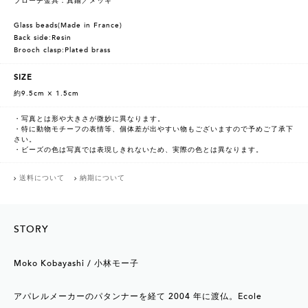
ブローチ金具：真鍮／メッキ
Glass beads(Made in France)
Back side:Resin
Brooch clasp:Plated brass
SIZE
約9.5cm × 1.5cm
・写真とは形や大きさが微妙に異なります。
・特に動物モチーフの表情等、個体差が出やすい物もございますので予めご了承下
さい。
・ビーズの色は写真では表現しきれないため、実際の色とは異なります。
送料について
納期について
STORY
Moko Kobayashi / 小林モー子
アパレルメーカーのパタンナーを経て 2004 年に渡仏。Ecole