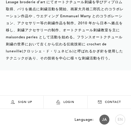
Lesage broderie d'art にてオートクチュール刺繍を学びディプロム
取得、パリを拠点に刺繍活動を開始、画家大月雄二郎氏とのコラボレ
ーション作品や，ウエディング Emmanuel Marty とのコラボレーシ
ョン、アクセサリー等の刺繍作品を制作。2010 年から日本へ拠点を
移し、刺繍アクセサリーの制作、オートクチュール刺繍教室を主に
maisondes perles として活動を始める。フランスオートクチュール
刺繍の世界において古くから伝わる伝統技術に crochet de
luneville(クロッシェ・ド・リュネビル)と呼ばれるかぎ針を使用した
テクニックがあり、その技術を中心に様々な刺繍活動を行う。
SIGN UP
LOGIN
CONTACT
Language:
JA
EN