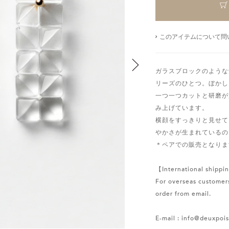
このアイテムについて問
ガラスブロックのような
リーズのひとつ。ぼかし
一つ一つカットと研磨が
み上げています。
横顔をすっきりと見せて
やかさが生まれているの
＊ペアでの販売となりま
【International shippin
For overseas customers
order from email.
E-mail : info@deuxpoi