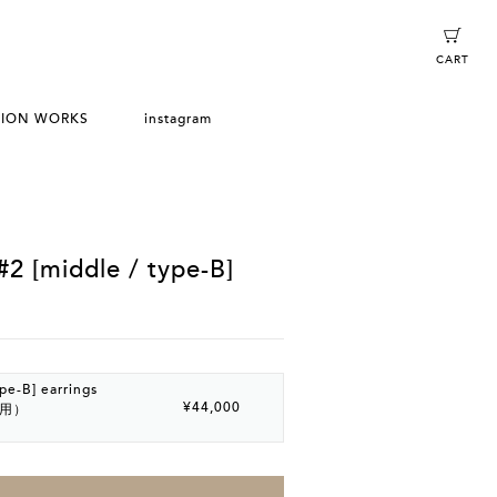
CART
TION WORKS
instagram
#2 [middle / type-B]
ype-B] earrings
¥44,000
耳用）