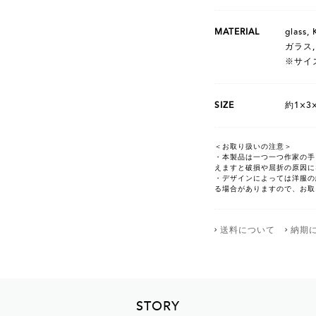
MATERIAL
glass,
ガラス, 
※サイ
SIZE
約1×3×
＜お取り扱いの注意＞
・本製品は一つ一つ作家の手
えますと破損や屈折の原因に
・デザインによっては洋服の
る場合がありますので、お取
送料について
納期
STORY