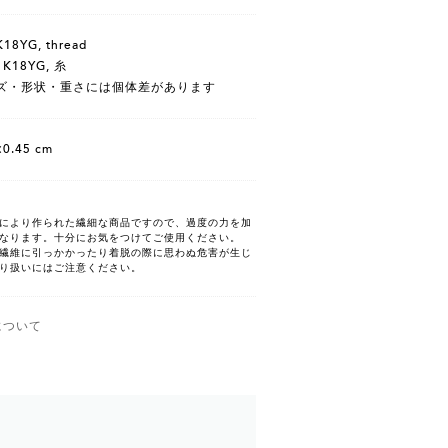
 K18YG, thread
K18YG, 糸
ズ・形状・重さには個体差があります
0.45 cm
により作られた繊細な商品ですので、過度の力を加
なります。十分にお気をつけてご使用ください。
繊維に引っかかったり着脱の際に思わぬ危害が生じ
り扱いにはご注意ください。
について