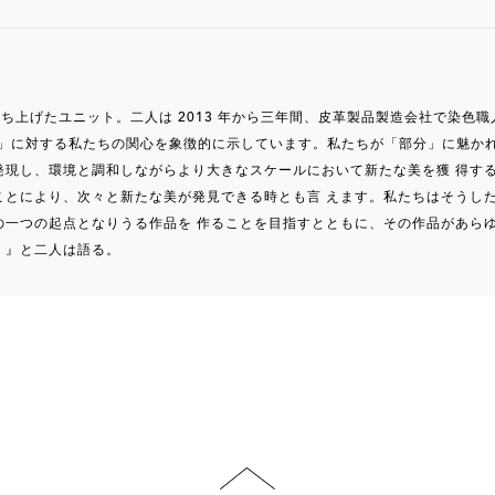
年に立ち上げたユニット。二人は 2013 年から三年間、皮革製品製造会社で染色
部分」に対する私たちの関心を象徴的に示しています。私たちが「部分」に魅か
発現し、環境と調和しながらより大きなスケールにおいて新たな美を獲 得す
ことにより、次々と新たな美が発見できる時とも言 えます。私たちはそうし
の一つの起点となりうる作品を 作ることを目指すとともに、その作品があら
す。』と二人は語る。