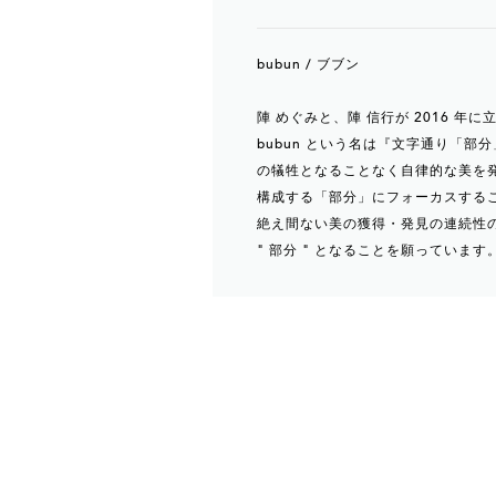
bubun / ブブン
陣 めぐみと、陣 信行が 2016 
bubun という名は『文字通り「
の犠牲となることなく自律的な美を
構成する「部分」にフォーカスする
絶え間ない美の獲得・発見の連続性
" 部分 " となることを願っていま