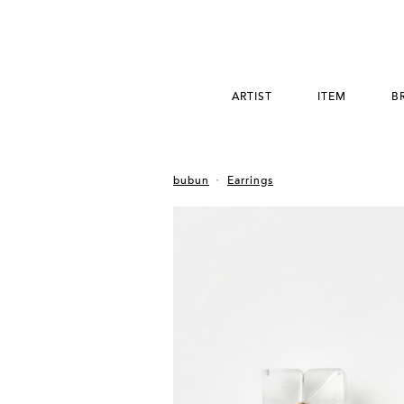
ARTIST
ITEM
B
bubun
Earrings