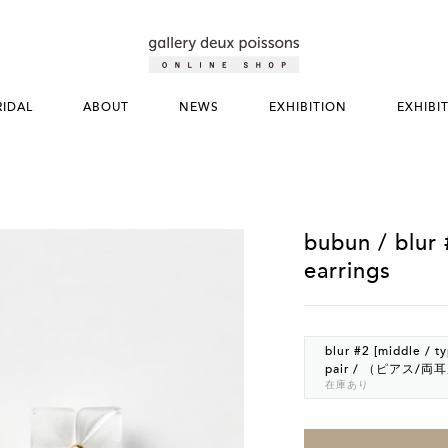
RIDAL
ABOUT
NEWS
EXHIBITION
EXHIBI
bubun / blur 
earrings
blur #2 [middle / t
pair / （ピアス/両
在庫あり