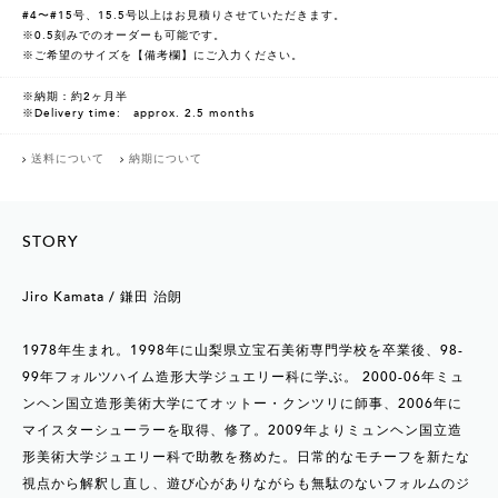
#4〜#15号、15.5号以上はお見積りさせていただきます。
※0.5刻みでのオーダーも可能です。
※ご希望のサイズを【備考欄】にご入力ください。
※納期：約2ヶ月半
※Delivery time: approx. 2.5 months
送料について
納期について
STORY
Jiro Kamata / 鎌田 治朗
1978年生まれ。1998年に山梨県立宝石美術専門学校を卒業後、98-
99年フォルツハイム造形大学ジュエリー科に学ぶ。 2000-06年ミュ
ンヘン国立造形美術大学にてオットー・クンツリに師事、2006年に
マイスターシューラーを取得、修了。2009年よりミュンヘン国立造
形美術大学ジュエリー科で助教を務めた。日常的なモチーフを新たな
視点から解釈し直し、遊び心がありながらも無駄のないフォルムのジ