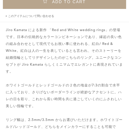
ADD TO CART
このアイテムについて問い合わせる
Jiro Kamata による新作 「Red and White wedding rings」の登場
です。日本の伝統的なカラーコンビネーションであり、縁起の良い色
の組み合わせとして現代でもお祝い事に使われる、紅白/ Red &
White。紅白は人の一生を表しているとも言われ、そのストーリーを
結婚指輪としてリデザインしたのがこちらのリング。ユニークなコン
セプトが Jiro Kamata らしくミニマムでエレガントに表現されていま
す。
ホワイトゴールドとレッドゴールドの２色の地金が7:3の割合で水平
に入っており、さりげないボーダーラインが絶妙なアクセントに。ハ
レの日を彩り、これから長い時間を共に過ごしていくのにふさわしい
美しい指輪です。
リング幅は、2.5mm/3.5mm からお選びいただけます。ホワイトゴー
ルド/レッドゴールド、どちらをメインカラーにすることも可能で