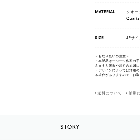
MATERIAL
クオー
Quartz
SIZE
JPサイ
＜お取り扱いの注意＞
・本製品は一つ一つ作家の手
えますと破損や屈折の原因に
・デザインによっては洋服の
る場合がありますので、お取
送料について
納期
STORY