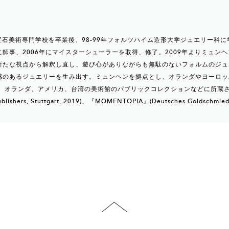
立宝石美術専門学校を卒業後、98-99年フォルツハイム造形大学ジュエリー科に学
師事、2006年にマイスターシューラーを取得、修了。2009年よりミュン
新たな視点から解釈し直し、遊び心がありながらも無駄のないフォルムのジュ
感のあるジュエリーを生み出す。ミュンヘンを拠点とし、オランダやヨーロッ
、 オランダ、アメリカ、台湾の美術館のパブリックコレクションなどに所蔵
blishers, Stuttgart, 2019)、『MOMENTOPIA』(Deutsches Goldschm