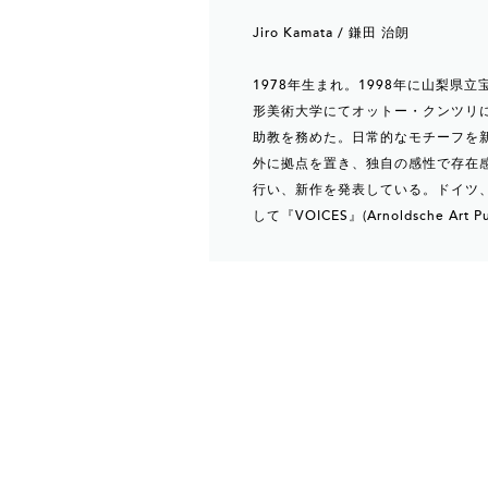
Jiro Kamata / 鎌田 治朗
1978年生まれ。1998年に山梨県
形美術大学にてオットー・クンツリに
助教を務めた。日常的なモチーフを
外に拠点を置き、独自の感性で存在
行い、新作を発表している。ドイツ
して『VOICES』(Arnoldsche Art Pu