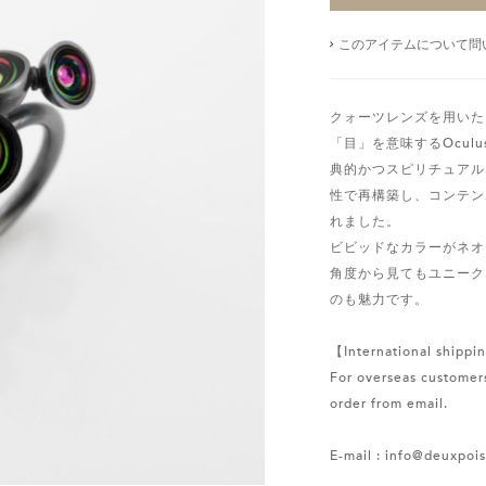
このアイテムについて問
クォーツレンズを用いた
「目」を意味するOcul
典的かつスピリチュアル
性で再構築し、コンテン
れました。
ビビッドなカラーがネオ
角度から見てもユニーク
のも魅力です。
【International shippin
For overseas customers
order from email.
E-mail : info@deuxpoi