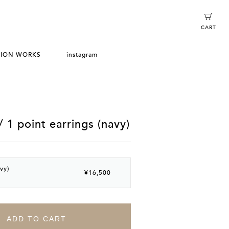
CART
TION WORKS
instagram
1 point earrings (navy)
vy)
¥16,500
ADD TO CART