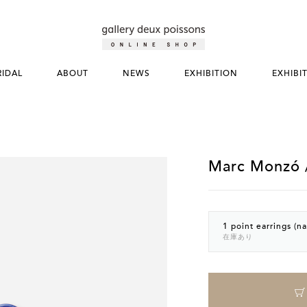
RIDAL
ABOUT
NEWS
EXHIBITION
EXHIBI
Marc Monzó / 
1 point earrings (na
在庫あり