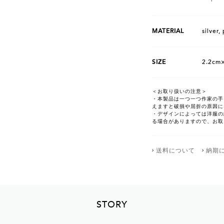
MATERIAL
silver,
SIZE
2.2cm
＜お取り扱いの注意＞
・本製品は一つ一つ作家の手
えますと破損や屈折の原因に
・デザインによっては洋服の
る場合がありますので、お取
送料について
納期
STORY