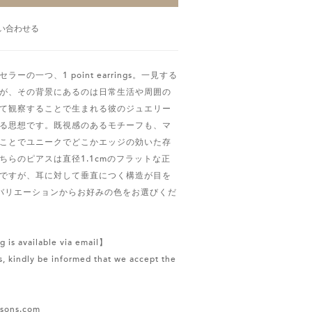
い合わせる
の一つ、1 point earrings。一見する
が、その背景にあるのは日常生活や周囲の
て観察することで生まれる彼のジュエリー
る思想です。既視感のあるモチーフも、マ
ことでユニークでどこかエッジの効いた存
ちらのピアスは直径1.1cmのフラットな正
ですが、耳に対して垂直につく構造が目を
バリエーションからお好みの色をお選びくだ
g is available via email】
, kindly be informed that we accept the
ssons.com