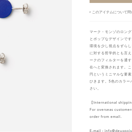
このアイテムについて問
マーク・モンゾのロングセラー
とポップなデザインです
環境を少し視点をずらし
に対する哲学的とも言え
ークのフィルターを通す
在へと変換されます。こ
円というミニマルな要素
ひきます。5色のカラー
さい。
【International shippin
For overseas customers
order from email.
E-mail : info@deuxpoi