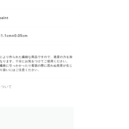
 paint
×1.1cm×0.05cm
により作られた繊細な商品ですので、過度の力を加
なります。十分にお気をつけてご使用ください。
繊維に引っかかったり着脱の際に思わぬ危害が生じ
り扱いにはご注意ください。
について