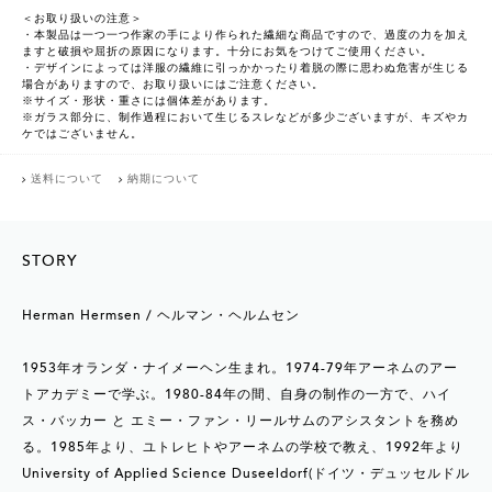
＜お取り扱いの注意＞
・本製品は一つ一つ作家の手により作られた繊細な商品ですので、過度の力を加え
ますと破損や屈折の原因になります。十分にお気をつけてご使用ください。
・デザインによっては洋服の繊維に引っかかったり着脱の際に思わぬ危害が生じる
場合がありますので、お取り扱いにはご注意ください。
※サイズ・形状・重さには個体差があります。
※ガラス部分に、制作過程において生じるスレなどが多少ございますが、キズやカ
ケではございません。
送料について
納期について
STORY
Herman Hermsen / ヘルマン・ヘルムセン
1953年オランダ・ナイメーヘン生まれ。1974-79年アーネムのアー
トアカデミーで学ぶ。1980-84年の間、自身の制作の一方で、ハイ
ス・バッカー と エミー・ファン・リールサムのアシスタントを務め
る。1985年より、ユトレヒトやアーネムの学校で教え、1992年より
University of Applied Science Duseeldorf(ドイツ・デュッセルドル